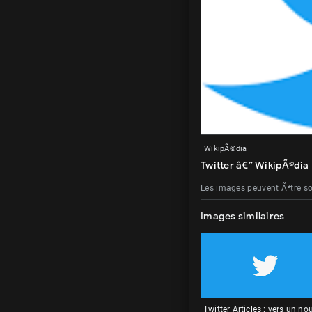
WikipÃ©dia
Twitter â€” WikipÃ©dia
Les images peuvent Ãªtre s
Images similaires