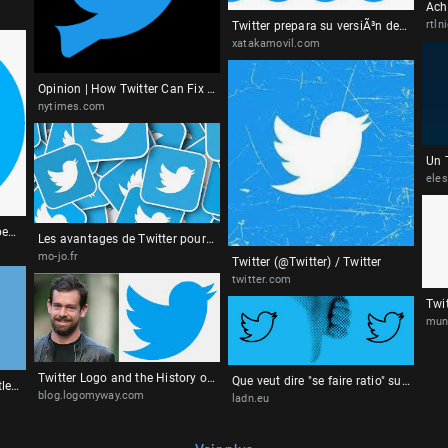
rtln
Twitter prepara su versiÃ³n de los "mejores amigos" de Instagram: tweets que solo verÃ¡n algunos de tus seguidores
xatakamovil.com
Opinion | How Twitter Can Fix Itself After Jack Dorsey's Resignation - The New York Times
nytimes.com
ele
File:Twitter Logo.png - Wikipedia
Les avantages de Twitter pour les entreprises
mo-jo.fr
Twitter (@Twitter) / Twitter
twitter.com
mun
Twitter Logo and the History of the Business | LogoMyWay
Que veut dire "se faire ratio" sur Twitter et TikTok ?
Twitter YanlÄ±ÅŸ Bilgi Etiketlerini ÃœÃ§ AÅŸamalÄ± Bir Hale Getiriyor - Tekno Safari
blog.logomyway.com
ladn.eu